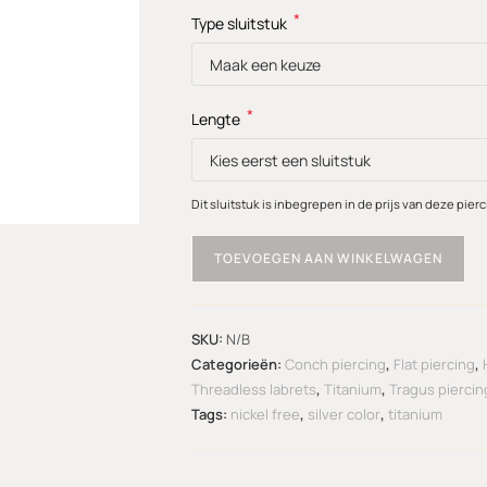
*
Type sluitstuk
*
Lengte
Dit sluitstuk is inbegrepen in de prijs van deze pierc
TOEVOEGEN AAN WINKELWAGEN
SKU:
N/B
Categorieën:
Conch piercing
,
Flat piercing
,
Threadless labrets
,
Titanium
,
Tragus piercin
Tags:
nickel free
,
silver color
,
titanium