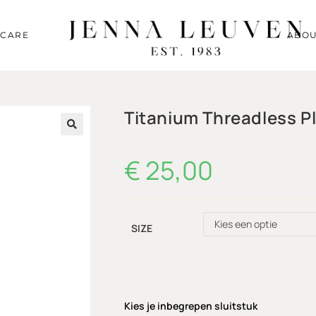
RCARE
ABOU
Titanium Threadless P
🔍
€
25,00
Kies een optie
SIZE
Kies je inbegrepen sluitstuk