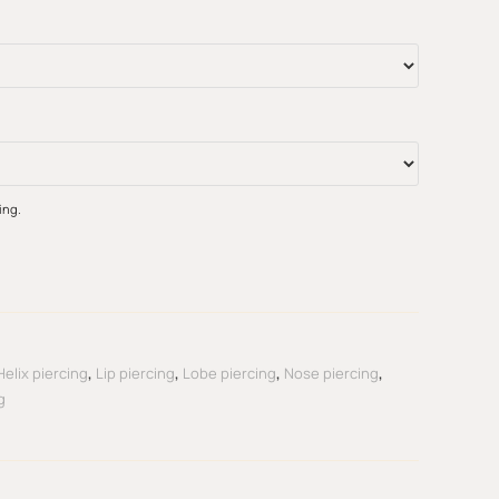
ing.
Helix piercing
,
Lip piercing
,
Lobe piercing
,
Nose piercing
,
g