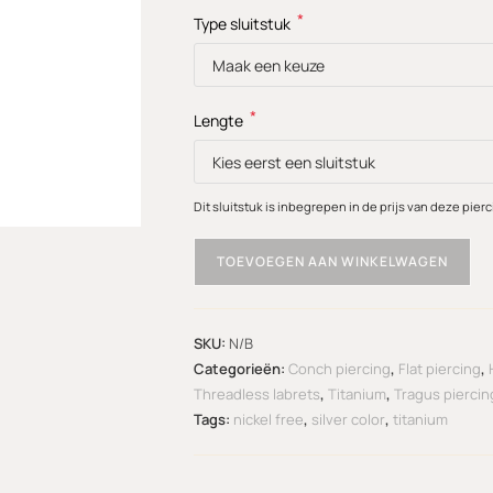
*
Type sluitstuk
*
Lengte
Dit sluitstuk is inbegrepen in de prijs van deze pierc
TOEVOEGEN AAN WINKELWAGEN
SKU:
N/B
Categorieën:
Conch piercing
,
Flat piercing
,
Threadless labrets
,
Titanium
,
Tragus piercin
Tags:
nickel free
,
silver color
,
titanium