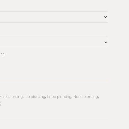
ing.
Helix piercing
,
Lip piercing
,
Lobe piercing
,
Nose piercing
,
g