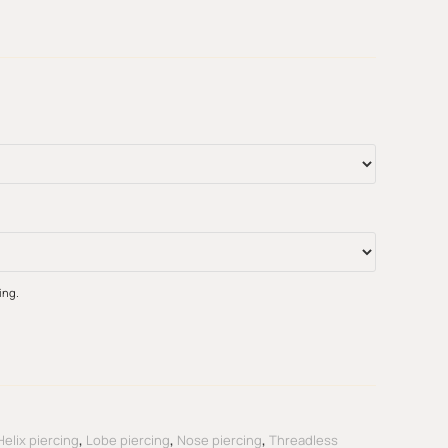
ing.
Helix piercing
,
Lobe piercing
,
Nose piercing
,
Threadless