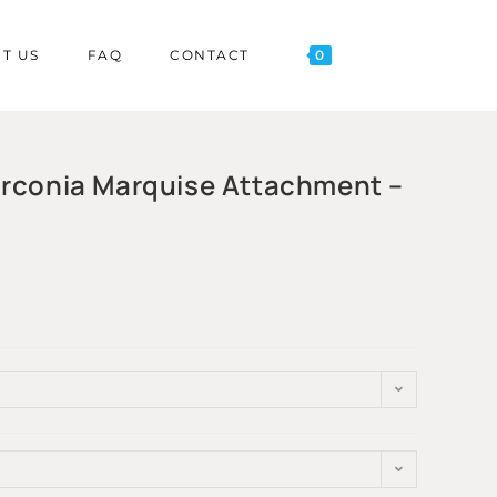
T US
FAQ
CONTACT
0
irconia Marquise Attachment –