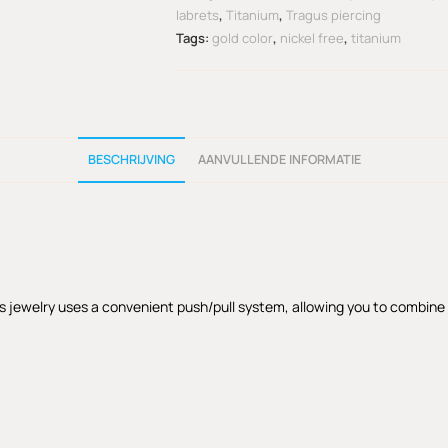
labrets
,
Titanium
,
Tragus piercing
Tags:
gold color
,
nickel free
,
titanium
BESCHRIJVING
AANVULLENDE INFORMATIE
s jewelry uses a convenient push/pull system, allowing you to combine th