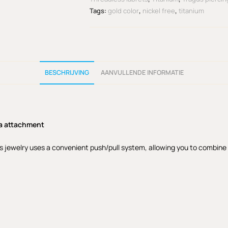
Tags:
gold color
,
nickel free
,
titanium
BESCHRIJVING
AANVULLENDE INFORMATIE
ia attachment
s jewelry uses a convenient push/pull system, allowing you to combine th