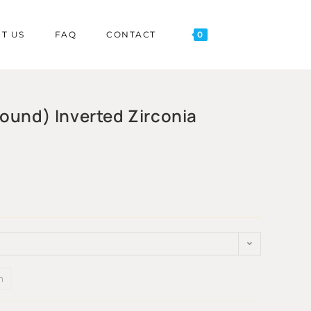
T US
FAQ
CONTACT
0
ound) Inverted Zirconia
n