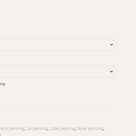
ing.
Helix piercing
,
Lip piercing
,
Lobe piercing
,
Nose piercing
,
g