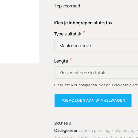
1 op voorraad
Kies je inbegrepen sluitstuk
*
Type sluitstuk
*
Lengte
Dit sluitstuk is inbegrepen in de prijs van deze pierc
TOEVOEGEN AAN WINKELWAGEN
SKU:
N/B
Categorieën:
Conch piercing
,
Flat piercing
,
Threadless labrets
,
Titanium
,
Tragus piercin