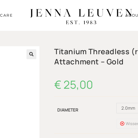
RCARE
ABOU
Titanium Threadless (r
Attachment – Gold
🔍
€
25,00
2.0mm
DIAMETER
Wisse