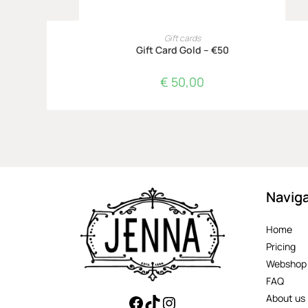
TOEVOEGEN AAN WINKELWAGEN
Gift cards
Gift Card Gold – €50
€
50,00
Naviga
Home
Pricing
Webshop
FAQ
About us