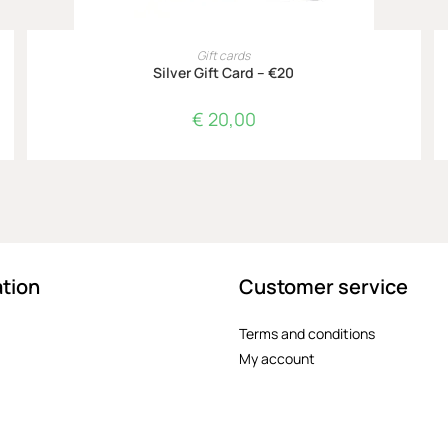
TOEVOEGEN AAN WINKELWAGEN
Gift cards
Silver Gift Card – €20
€
20,00
tion
Customer service
Terms and conditions
My account