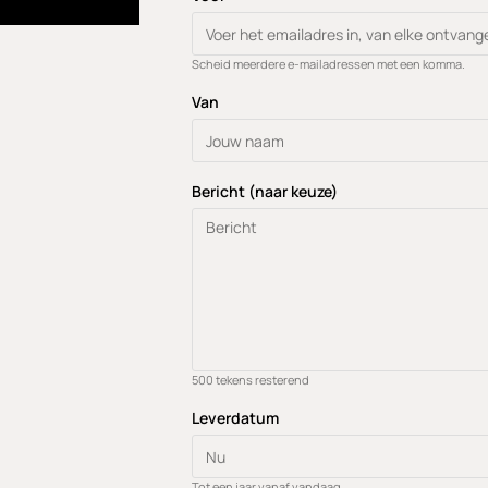
Scheid meerdere e-mailadressen met een komma.
Van
Bericht (naar keuze)
500
tekens resterend
Leverdatum
Tot een jaar vanaf vandaag