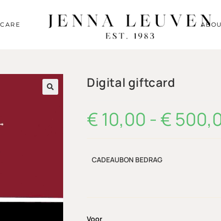
RCARE
ABOU
Digital giftcard
🔍
€
10,00
-
€
500,
CADEAUBON BEDRAG
Voor