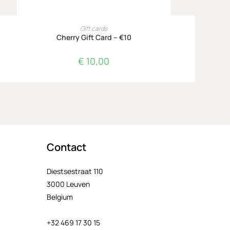
TOEVOEGEN AAN WINKELWAGEN
Gift cards
Cherry Gift Card – €10
€
10,00
Contact
Diestsestraat 110
3000 Leuven
Belgium
+32 469 17 30 15