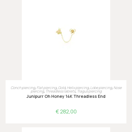
TOEVOEGEN AAN WINKELWAGEN
Conch piercing
,
Flat piercing
,
Gold
,
Helix piercing
,
Lobe piercing
,
Nose
piercing
,
Threadless labrets
,
Tragus piercing
Junipurr Oh Honey 14K Threadless End
€
282,00