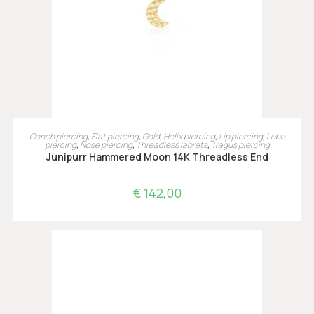
LEES VERDER
Conch piercing
,
Flat piercing
,
Gold
,
Helix piercing
,
Lip piercing
,
Lobe
piercing
,
Nose piercing
,
Threadless labrets
,
Tragus piercing
Junipurr Hammered Moon 14K Threadless End
€
142,00