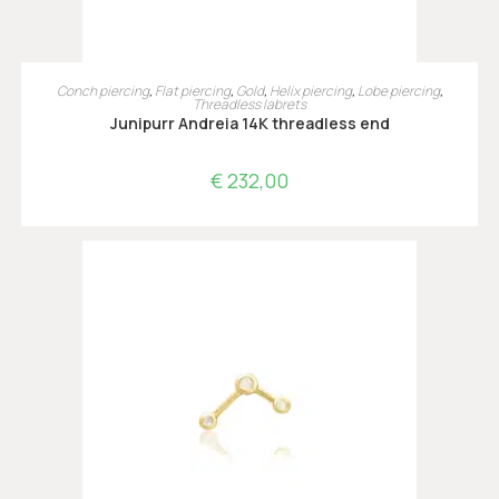
TOEVOEGEN AAN WINKELWAGEN
Conch piercing
,
Flat piercing
,
Gold
,
Helix piercing
,
Lobe piercing
,
Threadless labrets
Junipurr Andreia 14K threadless end
€
232,00