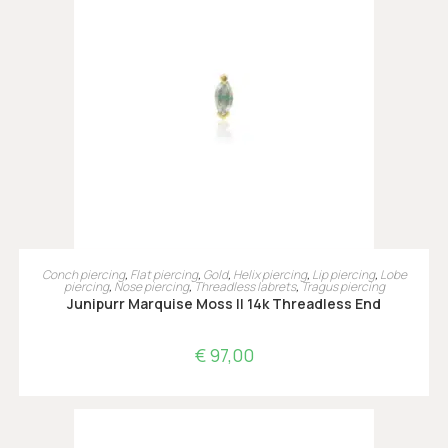
LEES VERDER
Conch piercing
,
Flat piercing
,
Gold
,
Helix piercing
,
Lip piercing
,
Lobe
piercing
,
Nose piercing
,
Threadless labrets
,
Tragus piercing
Junipurr Marquise Moss II 14k Threadless End
€
97,00