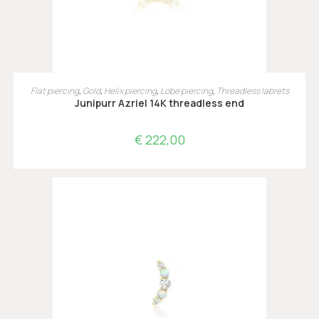
TOEVOEGEN AAN WINKELWAGEN
Flat piercing
,
Gold
,
Helix piercing
,
Lobe piercing
,
Threadless labrets
Junipurr Azriel 14K threadless end
€
222,00