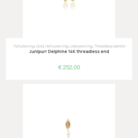
TOEVOEGEN AAN WINKELWAGEN
Flat piercing
,
Gold
,
Helix piercing
,
Lobe piercing
,
Threadless labrets
Junipurr Delphine 14K threadless end
€
252,00