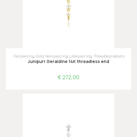
TOEVOEGEN AAN WINKELWAGEN
Flat piercing
,
Gold
,
Helix piercing
,
Lobe piercing
,
Threadless labrets
Junipurr Geraldine 14K threadless end
€
272,00