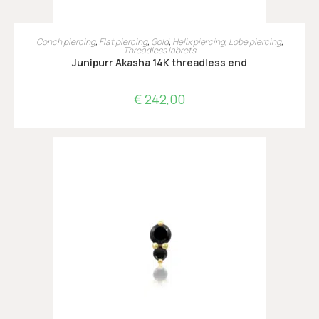
TOEVOEGEN AAN WINKELWAGEN
Conch piercing
,
Flat piercing
,
Gold
,
Helix piercing
,
Lobe piercing
,
Threadless labrets
Junipurr Akasha 14K threadless end
€
242,00