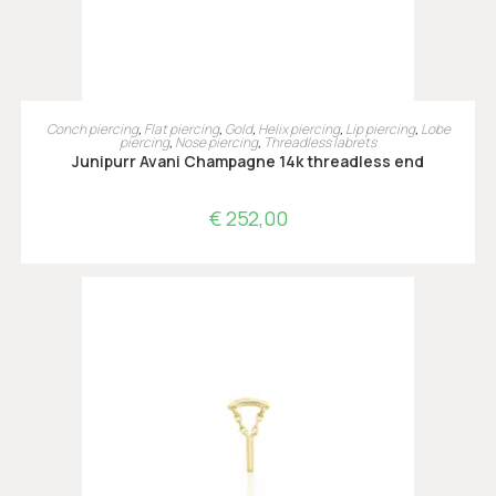
TOEVOEGEN AAN WINKELWAGEN
Conch piercing
,
Flat piercing
,
Gold
,
Helix piercing
,
Lip piercing
,
Lobe
piercing
,
Nose piercing
,
Threadless labrets
Junipurr Avani Champagne 14k threadless end
€
252,00