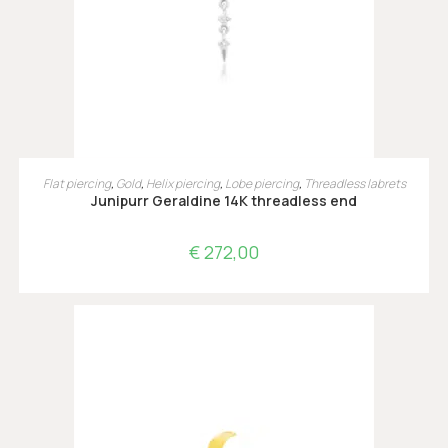
TOEVOEGEN AAN WINKELWAGEN
Flat piercing
,
Gold
,
Helix piercing
,
Lobe piercing
,
Threadless labrets
Junipurr Geraldine 14K threadless end
€
272,00