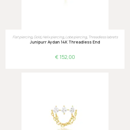
TOEVOEGEN AAN WINKELWAGEN
Flat piercing
,
Gold
,
Helix piercing
,
Lobe piercing
,
Threadless labrets
Junipurr Aydan 14K Threadless End
€
152,00