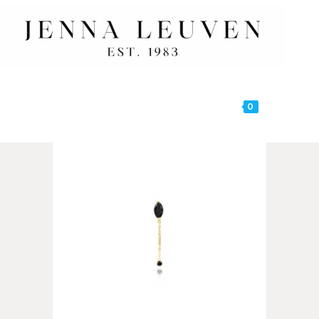
Standaard sortering
0
MENU