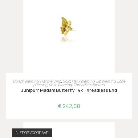
TOEVOEGEN AAN WINKELWAGEN
Conch piercing
,
Flat piercing
,
Gold
,
Helix piercing
,
Lip piercing
,
Lobe
piercing
,
Nose piercing
,
Threadless labrets
Junipurr Madam Butterfly 14k Threadless End
€
242,00
NIET OP VOORRAAD